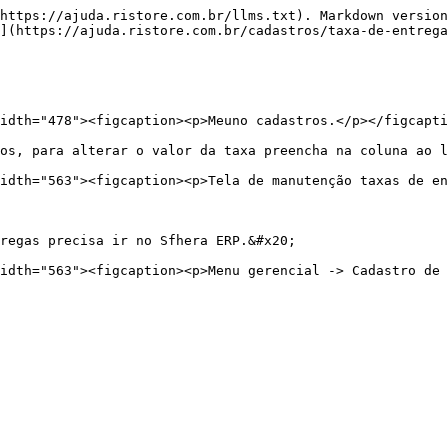
https://ajuda.ristore.com.br/llms.txt). Markdown version
](https://ajuda.ristore.com.br/cadastros/taxa-de-entrega
idth="478"><figcaption><p>Meuno cadastros.</p></figcapti
os, para alterar o valor da taxa preencha na coluna ao l
idth="563"><figcaption><p>Tela de manutenção taxas de en
regas precisa ir no Sfhera ERP.&#x20;
