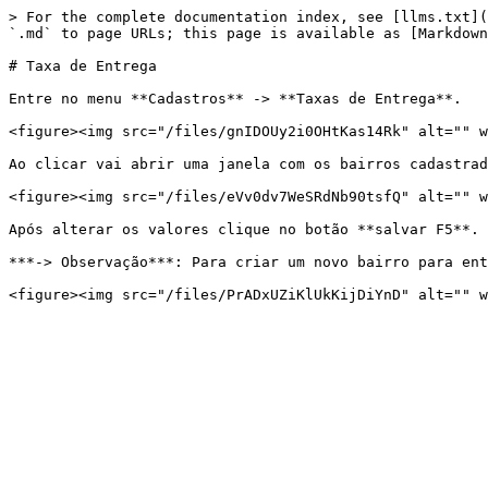
> For the complete documentation index, see [llms.txt](
`.md` to page URLs; this page is available as [Markdown
# Taxa de Entrega

Entre no menu **Cadastros** -> **Taxas de Entrega**.

<figure><img src="/files/gnIDOUy2i0OHtKas14Rk" alt="" w
Ao clicar vai abrir uma janela com os bairros cadastrad
<figure><img src="/files/eVv0dv7WeSRdNb90tsfQ" alt="" w
Após alterar os valores clique no botão **salvar F5**.

***-> Observação***: Para criar um novo bairro para ent