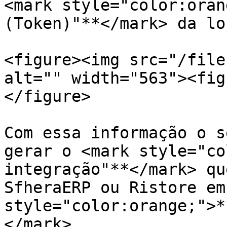
<mark style="color:oran
(Token)"**</mark> da loj
<figure><img src="/file
alt="" width="563"><fig
</figure>

Com essa informação o s
gerar o <mark style="co
integração"**</mark> qu
SfheraERP ou Ristore em
style="color:orange;">*
</mark>
